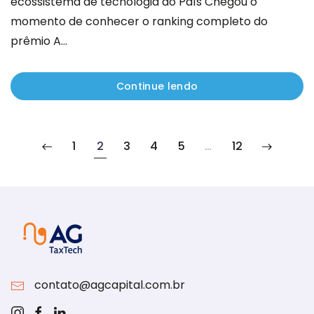
ecossistema de tecnologia do País Chegou o
momento de conhecer o ranking completo do
prêmio A...
Continue lendo
1
2
3
4
5
…
12
contato@agcapital.com.br